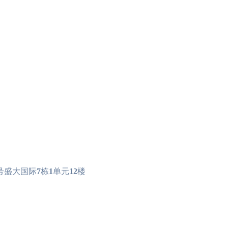
号盛大国际7栋1单元12楼