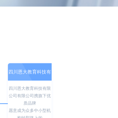
四川恩大教育科技有
四川恩大教育科技有限
限公司有限公司携旗
公司有限公司携旗下优
质品牌
下优质品牌
愿意成为众多中小型机
构转型路上的