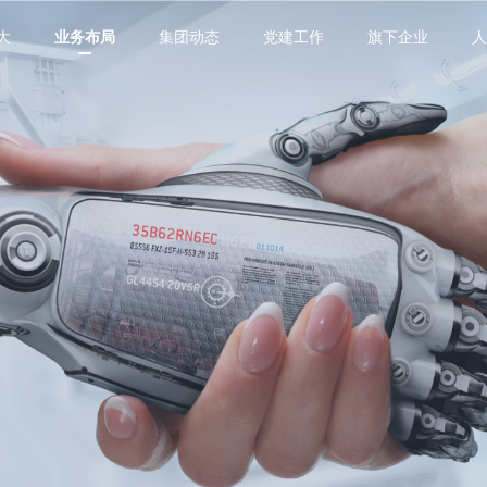
大
业务布局
集团动态
党建工作
旗下企业
人