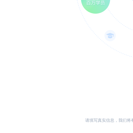
请填写真实信息，我们将